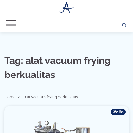
Skip
to
content
Tag:
alat vacuum frying
berkualitas
Home
alat vacuum frying berkualitas
160