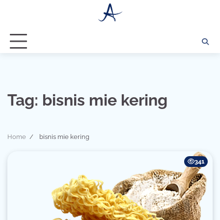
Skip
to
content
Tag:
bisnis mie kering
Home
bisnis mie kering
341