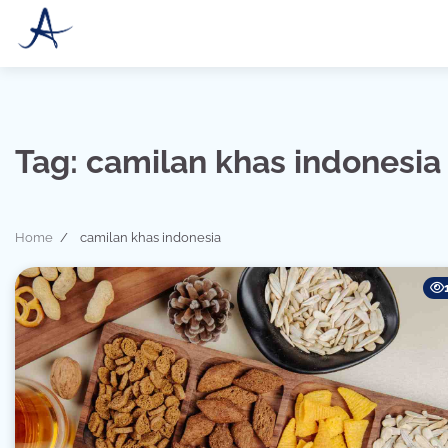
Skip
to
content
Tag:
camilan khas indonesia
Home
camilan khas indonesia