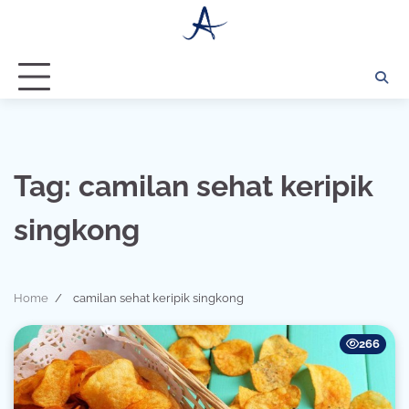
Skip
to
content
Tag:
camilan sehat keripik
singkong
Home
camilan sehat keripik singkong
266