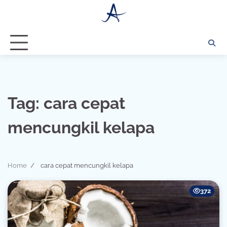
Skip
to
content
Tag:
cara cepat
mencungkil kelapa
Home
cara cepat mencungkil kelapa
372