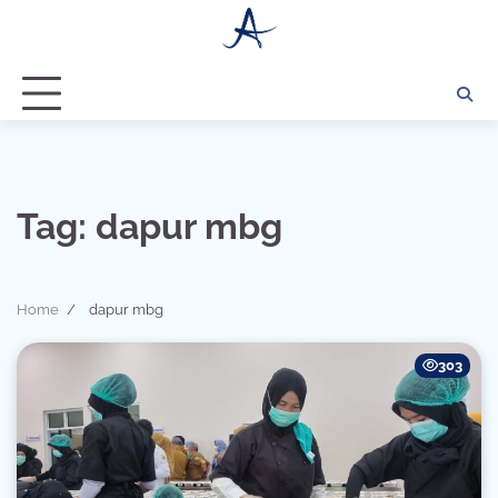
Skip
to
content
Tag:
dapur mbg
Home
dapur mbg
303