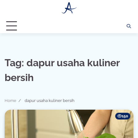
Skip
to
content
Tag:
dapur usaha kuliner
bersih
Home
dapur usaha kuliner bersih
150