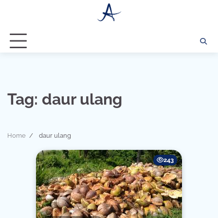
Skip
to
content
Tag:
daur ulang
Home
daur ulang
243