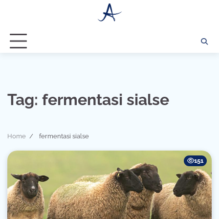
Skip
to
content
Tag:
fermentasi sialse
Home
fermentasi sialse
151