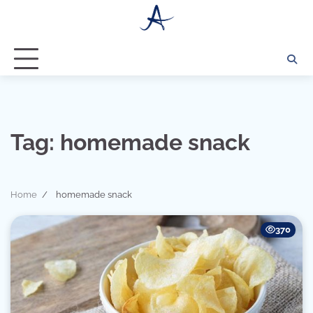
Skip
to
content
Tag:
homemade snack
Home
homemade snack
370