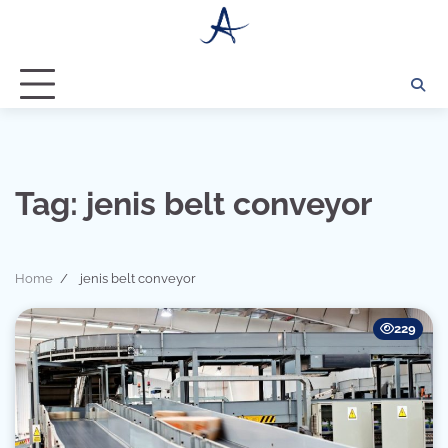
Skip
to
content
Tag:
jenis belt conveyor
Home
jenis belt conveyor
229