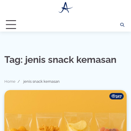
Skip
to
content
Tag:
jenis snack kemasan
Home
jenis snack kemasan
327