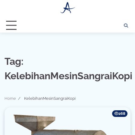
Skip
to
content
Tag:
KelebihanMesinSangraiKopi
Home
KelebihanMesinSangraiKopi
268