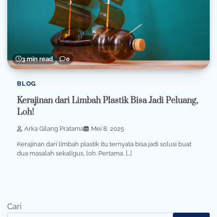
3 min read
0
BLOG
Kerajinan dari Limbah Plastik Bisa Jadi Peluang,
Loh!
Arka Gilang Pratama
Mei 8, 2025
Kerajinan dari limbah plastik itu ternyata bisa jadi solusi buat
dua masalah sekaligus, loh. Pertama, […]
Cari