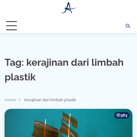
Skip
to
content
Tag:
kerajinan dari limbah
plastik
Home
kerajinan dari limbah plastik
383