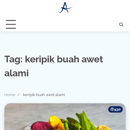
Skip
to
content
Tag:
keripik buah awet
alami
Home
keripik buah awet alami
430