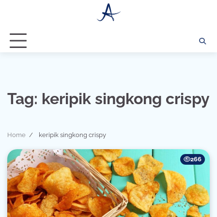
Skip
to
content
Tag:
keripik singkong crispy
Home
keripik singkong crispy
266