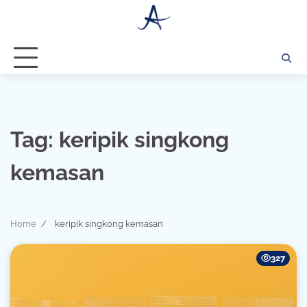
Skip
to
content
Tag:
keripik singkong
kemasan
Home
keripik singkong kemasan
327