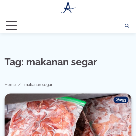
Skip
to
content
Tag:
makanan segar
Home
makanan segar
253