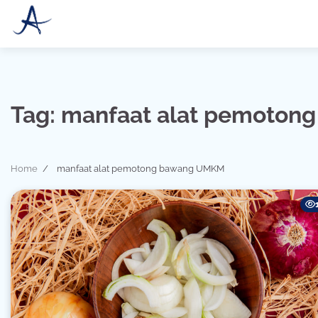
Skip
to
content
Tag:
manfaat alat pemoton
Home
manfaat alat pemotong bawang UMKM