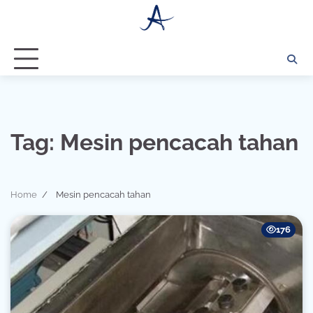
Skip
to
content
Tag:
Mesin pencacah tahan
Home
Mesin pencacah tahan
176