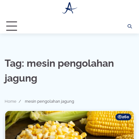
Skip
to
content
Tag:
mesin pengolahan
jagung
Home
mesin pengolahan jagung
260