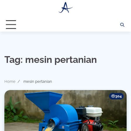
Skip
to
content
Tag:
mesin pertanian
Home
mesin pertanian
304