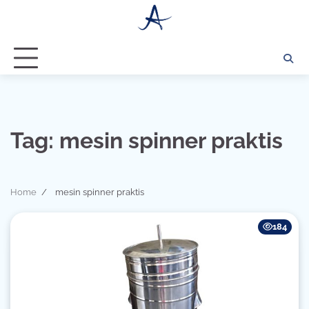
Skip
to
content
Tag:
mesin spinner praktis
Home
mesin spinner praktis
184