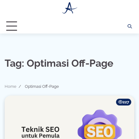
Skip
to
content
Tag:
Optimasi Off-Page
Home
Optimasi Off-Page
227