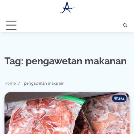
Skip
to
content
Tag:
pengawetan makanan
Home
pengawetan makanan
254