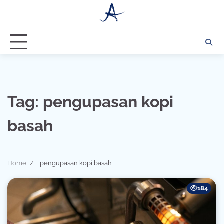
Skip
to
content
Tag:
pengupasan kopi
basah
Home
pengupasan kopi basah
184