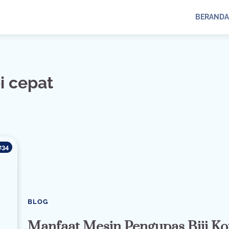
BERANDA
i cepat
234
BLOG
Manfaat Mesin Pengupas Biji Ko