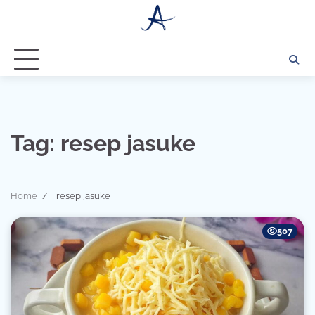
Skip
to
content
Tag:
resep jasuke
Home
resep jasuke
507