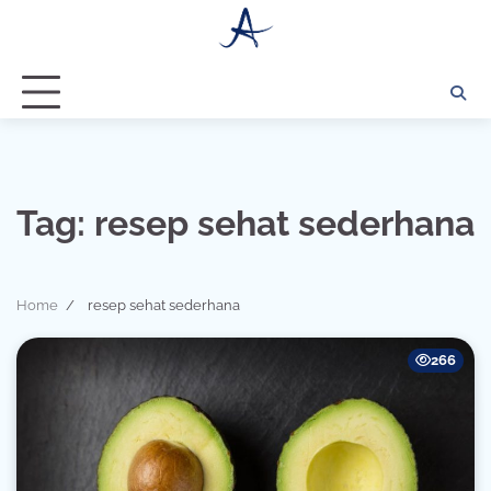
Skip
to
content
Tag:
resep sehat sederhana
Home
resep sehat sederhana
266