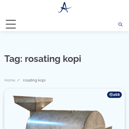
Skip
to
content
Tag:
rosating kopi
Home
rosating kopi
268