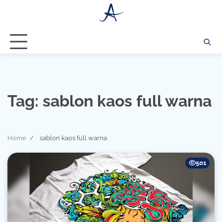
Skip
to
content
Tag:
sablon kaos full warna
Home
sablon kaos full warna
501