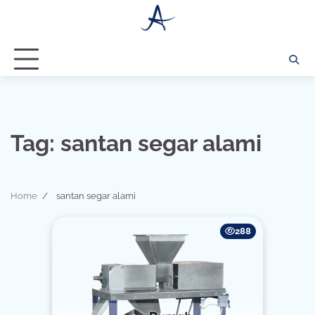
Skip
to
content
Tag:
santan segar alami
Home
santan segar alami
288