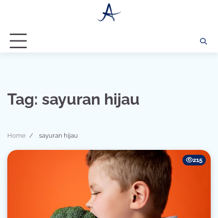
Skip
to
content
Tag:
sayuran hijau
Home
sayuran hijau
215