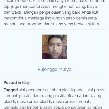
secara modern. Alat ini tidak hanya memadatkan limbah,
tapi juga membantu Anda menghemat ruang, biaya,
dan waktu. Dengan pengelolaan yang baik, Anda ikut
berkontribusi menjaga lingkungan tetap bersih serta
mendukung program daur ulang yang berkelanjutan.
Pujonggo Mulyo
Posted in
Blog
Tagged
alat pengepress limbah plastik padat
,
alat press
sampah plastik
,
daur ulang plastik
,
efisiensi daur ulang
plastik
,
mesin press plastik
,
mesin press sampah
,
pengelolaan limbah plastik
,
solusi pengolahan sampah