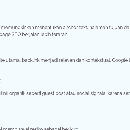
BN memungkinkan menentukan anchor text, halaman tujuan da
-page SEO berjalan lebih terarah.
 utama, backlink menjadi relevan dan kontekstual. Google l
k
nk organik seperti guest post atau social signals, karena s
N mempunyai resiko sebagai berikut: