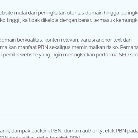
site mulai dari peningkatan otoritas domain hingga peringk
siko tinggi jika tidak dikelola dengan benar, termasuk kemungk
ain berkualitas, konten relevan, variasi anchor text dan
imalkan manfaat PBN sekaligus meminimalkan risiko. Pema
i pemilik website yang ingin meningkatkan performa SEO se
anik
,
dampak backlink PBN
,
domain authority
,
efek PBN pad