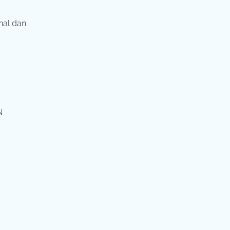
nal dan
N