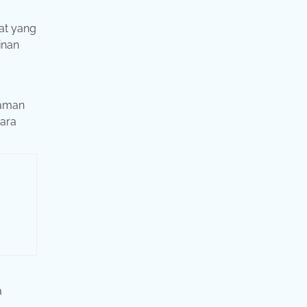
at yang
inan
haman
cara
a