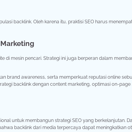
pulasi
backlink.
Oleh
karena
itu,
praktisi
SEO
harus
menempat
l
Marketing
ite
di
mesin
pencari.
Strategi
ini
juga
berperan
dalam
memba
kan
brand
awareness,
serta
memperkuat
reputasi
online
seb
trategi
backlink
dengan
content
marketing,
optimasi
on-
page
ional
untuk
membangun
strategi
SEO
yang
berkelanjutan.
D
bahwa
backlink
dari
media
terpercaya
dapat
meningkatkan
ot