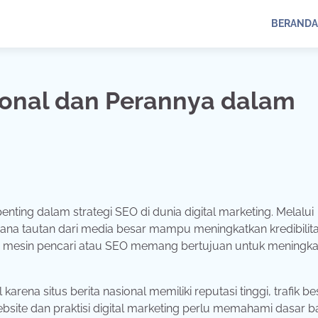
BERANDA
ional dan Perannya dalam
penting
dalam
strategi
SEO
di
dunia
digital
marketing.
Melalui
mana
tautan
dari
media
besar
mampu
meningkatkan
kredibili
i
mesin
pencari
atau
SEO
memang
bertujuan
untuk
meningka
l
karena
situs
berita
nasional
memiliki
reputasi
tinggi,
trafik
bes
bsite
dan
praktisi
digital
marketing
perlu
memahami
dasar
b