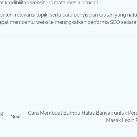
at
kredibilitas
website
di
mata
mesin
pencari.
onten,
relevansi
topik,
serta
cara
penyisipan
tautan
yang
natu
apat
membantu
website
meningkatkan
performa
SEO
secara
gi
Cara Membuat Bumbu Halus Banyak untuk Per
Next:
Masak Lebih P