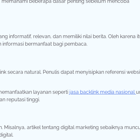
u
memahami
beberapa
dasar
penting
sebelum
mencoba
ang
informatif,
relevan,
dan
memiliki
nilai
berita.
Oleh
karena
i
n
informasi
bermanfaat
bagi
pembaca.
ink
secara
natural.
Penulis
dapat
menyisipkan
referensi
websi
memanfaatkan
layanan
seperti
jasa
backlink
media
nasional
u
gan
reputasi
tinggi.
n.
Misalnya,
artikel
tentang
digital
marketing
sebaiknya
munc
digital.