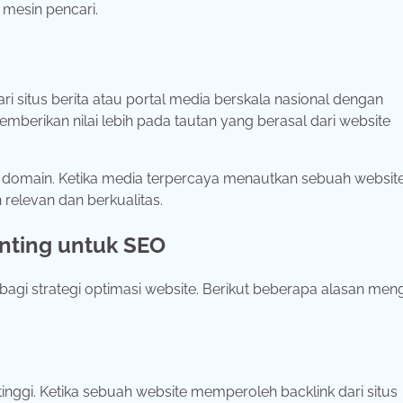
i
mesin
pencari.
ari
situs
berita
atau
portal
media
berskala
nasional
dengan
emberikan
nilai
lebih
pada
tautan
yang
berasal
dari
website
s
domain.
Ketika
media
terpercaya
menautkan
sebuah
website
n
relevan
dan
berkualitas.
nting
untuk
SEO
bagi
strategi
optimasi
website.
Berikut
beberapa
alasan
men
tinggi.
Ketika
sebuah
website
memperoleh
backlink
dari
situs