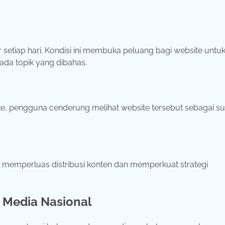
r
setiap
hari.
Kondisi
ini
membuka
peluang
bagi
website
untu
ada
topik
yang
dibahas.
te,
pengguna
cenderung
melihat
website
tersebut
sebagai
s
t
memperluas
distribusi
konten
dan
memperkuat
strategi
k
Media
Nasional