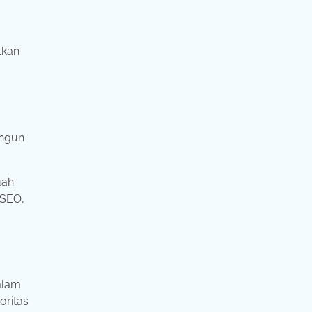
kan
ngun
uah
SEO,
alam
oritas