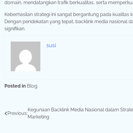
domain,
mendatangkan
trafik
berkualitas,
serta
memperku
Keberhasilan
strategi
ini
sangat
bergantung
pada
kualitas
k
Dengan
pendekatan
yang
tepat,
backlink
media
nasional
d
signifikan.
susi
Posted in
Blog
Navigasi
Kegunaan Backlink Media Nasional dalam Strate
Previous:
Marketing
pos