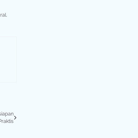
ral.
siapan
raktis