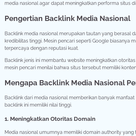
media
nasional
agar
dapat
meningkatkan
performa
situs
d
Pengertian
Backlink
Media
Nasional
Backlink
media
nasional
merupakan
tautan
yang
berasal
d
kredibilitas
tinggi.
Mesin
pencari
seperti
Google
biasanya
m
terpercaya
dengan
reputasi
kuat.
Backlink
jenis
ini
membantu
website
meningkatkan
otorita
mesin
pencari
menilai
bahwa
situs
tersebut
memiliki
konte
Mengapa
Backlink
Media
Nasional
Pe
Backlink
dari
media
nasional
memberikan
banyak
manfaat
backlink
ini
memiliki
nilai
tinggi.
1.
Meningkatkan
Otoritas
Domain
Media
nasional
umumnya
memiliki
domain
authority
yang