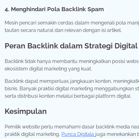
4.
Menghindari
Pola
Backlink
Spam
Mesin
pencari
semakin
cerdas
dalam
mengenali
pola
mani
tautan
secara
natural
dan
relevan
dengan
isi
artikel.
Peran
Backlink
dalam
Strategi
Digita
Backlink
tidak
hanya
membantu
meningkatkan
posisi
webs
ekosistem
digital
marketing
yang
kuat.
Backlink
dapat
memperluas
jangkauan
konten,
meningkat
bisnis.
Banyak
praktisi
digital
marketing
menggabungkan
s
serta
distribusi
konten
melalui
berbagai
platform
digital.
Kesimpulan
Pemilik
website
perlu
memahami
dasar
backlink
media
nas
praktik
digital
marketing,
Punca
Digitala
juga
menekankan