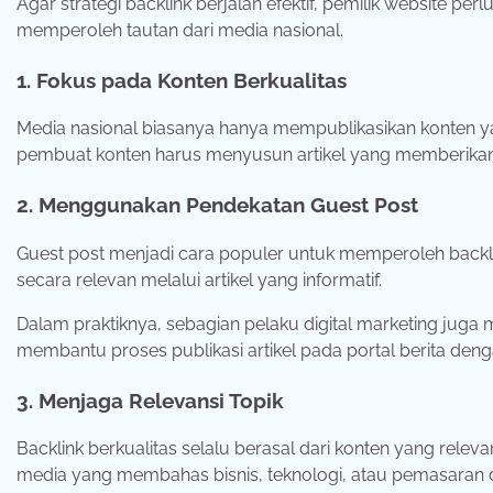
Agar
strategi
backlink
berjalan
efektif,
pemilik
website
perl
memperoleh
tautan
dari
media
nasional.
1.
Fokus
pada
Konten
Berkualitas
Media
nasional
biasanya
hanya
mempublikasikan
konten
y
pembuat
konten
harus
menyusun
artikel
yang
memberika
2.
Menggunakan
Pendekatan
Guest
Post
Guest
post
menjadi
cara
populer
untuk
memperoleh
backl
secara
relevan
melalui
artikel
yang
informatif.
Dalam
praktiknya,
sebagian
pelaku
digital
marketing
juga
membantu
proses
publikasi
artikel
pada
portal
berita
den
3.
Menjaga
Relevansi
Topik
Backlink
berkualitas
selalu
berasal
dari
konten
yang
releva
media
yang
membahas
bisnis,
teknologi,
atau
pemasaran