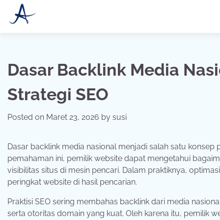
Skip
to
content
Dasar Backlink Media Nas
Strategi SEO
Posted on
Maret 23, 2026
by
susi
Dasar
backlink
media
nasional
menjadi
salah
satu
konsep
pemahaman
ini,
pemilik
website
dapat
mengetahui
bagai
visibilitas
situs
di
mesin
pencari.
Dalam
praktiknya,
optimas
peringkat
website
di
hasil
pencarian.
Praktisi
SEO
sering
membahas
backlink
dari
media
nasiona
serta
otoritas
domain
yang
kuat.
Oleh
karena
itu,
pemilik
we