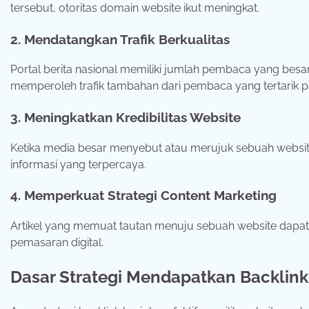
tersebut,
otoritas
domain
website
ikut
meningkat.
2.
Mendatangkan
Trafik
Berkualitas
Portal
berita
nasional
memiliki
jumlah
pembaca
yang
besa
memperoleh
trafik
tambahan
dari
pembaca
yang
tertarik
p
3.
Meningkatkan
Kredibilitas
Website
Ketika
media
besar
menyebut
atau
merujuk
sebuah
websi
informasi
yang
terpercaya.
4.
Memperkuat
Strategi
Content
Marketing
Artikel
yang
memuat
tautan
menuju
sebuah
website
dapa
pemasaran
digital.
Dasar
Strategi
Mendapatkan
Backlin