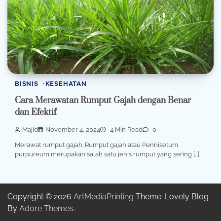
BISNIS
KESEHATAN
Cara Merawatan Rumput Gajah dengan Benar
dan Efektif
Majid
November 4, 2024
4 Min Read
0
Merawat rumput gajah. Rumput gajah atau Pennisetum
purpureum merupakan salah satu jenis rumput yang sering […]
Copyright © 2026
ArtMediaPrinting
Theme: Lovely Blog
By
Adore Themes
.