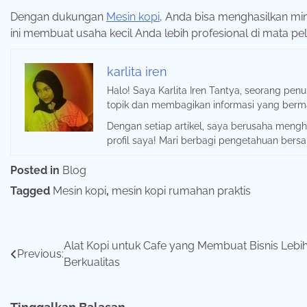
Dengan dukungan
Mesin kopi
, Anda bisa menghasilkan min
ini membuat usaha kecil Anda lebih profesional di mata 
karlita iren
Halo! Saya Karlita Iren Tantya, seorang pe
topik dan membagikan informasi yang ber
Dengan setiap artikel, saya berusaha mengha
profil saya! Mari berbagi pengetahuan bers
Posted in
Blog
Tagged
Mesin kopi
,
mesin kopi rumahan praktis
Navigasi
Alat Kopi untuk Cafe yang Membuat Bisnis Lebi
Previous:
Berkualitas
pos