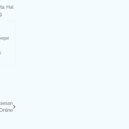
ta. Hal
g.
bagai
i
ksesan
Online