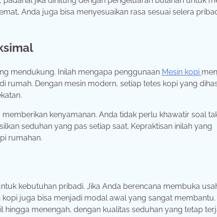
 padahal jika dihitung dengan pengeluaran bulanan untuk m
h hemat, Anda juga bisa menyesuaikan rasa sesuai selera priba
ksimal
an yang mendukung. Inilah mengapa penggunaan
Mesin kopi
men
di rumah. Dengan mesin modern, setiap tetes kopi yang dihas
ekatan.
ga memberikan kenyamanan. Anda tidak perlu khawatir soal ta
kan seduhan yang pas setiap saat. Kepraktisan inilah yang
opi rumahan.
untuk kebutuhan pribadi. Jika Anda berencana membuka usah
n kopi juga bisa menjadi modal awal yang sangat membantu.
 hingga menengah, dengan kualitas seduhan yang tetap terj