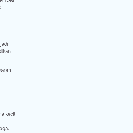
embeli
di
jadi
ilkan
karan
a kecil
aga.