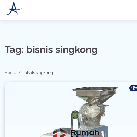
Skip
to
content
Tag:
bisnis singkong
Home
bisnis singkong