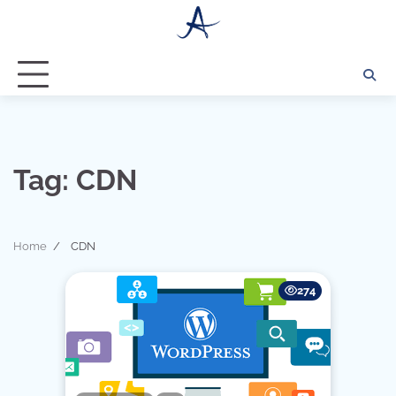
Skip
to
content
Tag:
CDN
Home
CDN
274