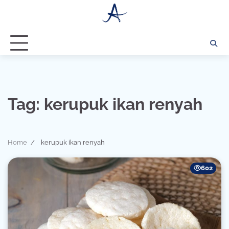
Skip
to
content
Tag:
kerupuk ikan renyah
Home
kerupuk ikan renyah
602