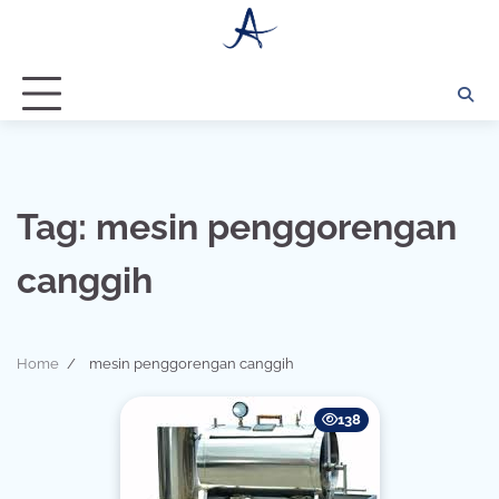
Skip
to
content
Tag:
mesin penggorengan
canggih
Home
mesin penggorengan canggih
138