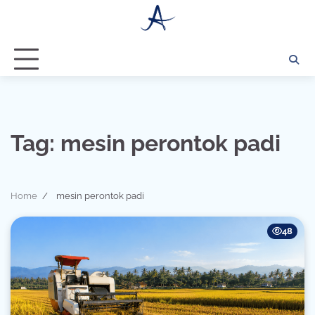
Skip
to
content
Tag:
mesin perontok padi
Home
mesin perontok padi
48