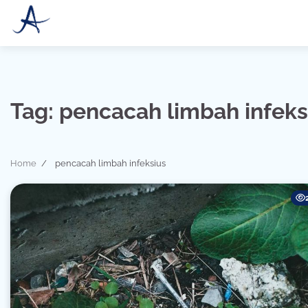
Skip
to
content
Tag:
pencacah limbah infeks
Home
pencacah limbah infeksius