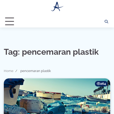
Skip
to
content
Tag:
pencemaran plastik
Home
pencemaran plastik
264