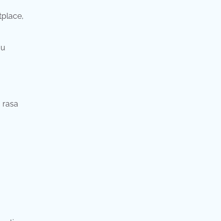
tplace,
au
 rasa