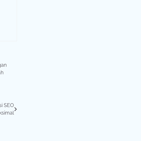
gan
ah
si SEO
ksimal