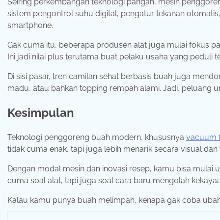
Seiring perkembangan teknologi pangan, mesin penggoreng b
sistem pengontrol suhu digital, pengatur tekanan otomati
smartphone.
Gak cuma itu, beberapa produsen alat juga mulai fokus p
Ini jadi nilai plus terutama buat pelaku usaha yang peduli
Di sisi pasar, tren camilan sehat berbasis buah juga mendo
madu, atau bahkan topping rempah alami. Jadi, peluang un
Kesimpulan
Teknologi penggoreng buah modern, khususnya
vacuum f
tidak cuma enak, tapi juga lebih menarik secara visual dan
Dengan modal mesin dan inovasi resep, kamu bisa mulai usa
cuma soal alat, tapi juga soal cara baru mengolah kekayaan 
Kalau kamu punya buah melimpah, kenapa gak coba ubah 