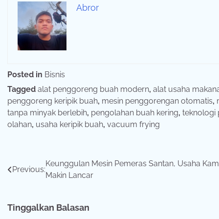
Abror
Posted in
Bisnis
Tagged
alat penggoreng buah modern
,
alat usaha makana
penggoreng keripik buah
,
mesin penggorengan otomatis
,
tanpa minyak berlebih
,
pengolahan buah kering
,
teknologi
olahan
,
usaha keripik buah
,
vacuum frying
Navigasi
Keunggulan Mesin Pemeras Santan, Usaha Ka
Previous:
Makin Lancar
pos
Tinggalkan Balasan