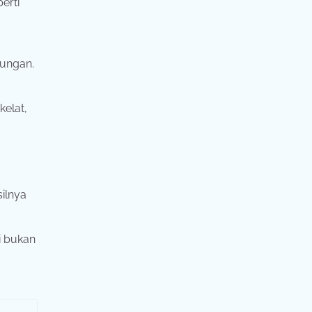
erti
kungan.
kelat,
ilnya
i bukan