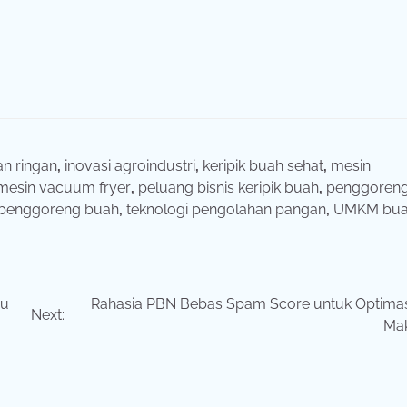
n ringan
,
inovasi agroindustri
,
keripik buah sehat
,
mesin
mesin vacuum fryer
,
peluang bisnis keripik buah
,
penggoren
 penggoreng buah
,
teknologi pengolahan pangan
,
UMKM bu
mu
Rahasia PBN Bebas Spam Score untuk Optima
Next:
Ma