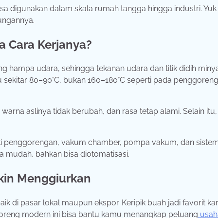
sa digunakan dalam skala rumah tangga hingga industri. Yuk 
tungannya.
a Cara Kerjanya?
 hampa udara, sehingga tekanan udara dan titik didih miny
hu sekitar 80–90°C, bukan 160–180°C seperti pada penggoren
arna aslinya tidak berubah, dan rasa tetap alami. Selain itu, 
ngki penggorengan, vakum chamber, pompa vakum, dan siste
 mudah, bahkan bisa diotomatisasi.
kin Menggiurkan
ik di pasar lokal maupun ekspor. Keripik buah jadi favorit ka
nggoreng modern ini bisa bantu kamu menangkap peluang
usah