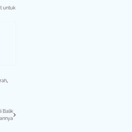
t untuk
rah
,
i Balik
lannya