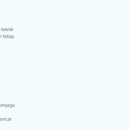
-teknik
n tetap
menjaga
ancar