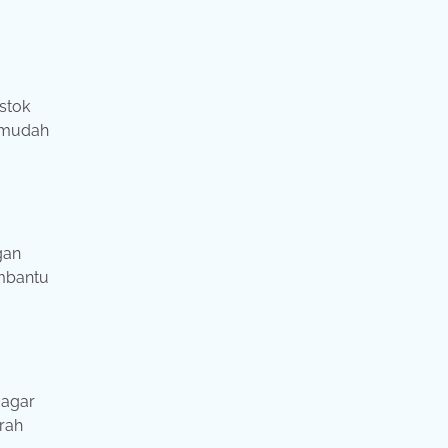
 stok
h mudah
gan
embantu
 agar
arah