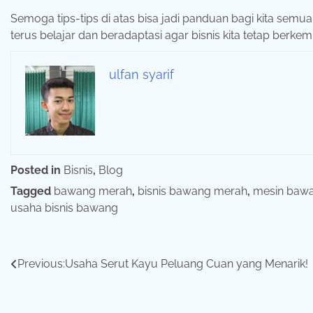
Semoga tips-tips di atas bisa jadi panduan bagi kita semu
terus belajar dan beradaptasi agar bisnis kita tetap ber
ulfan syarif
Posted in
Bisnis
,
Blog
Tagged
bawang merah
,
bisnis bawang merah
,
mesin baw
usaha bisnis bawang
Navigasi
Previous:
Usaha Serut Kayu Peluang Cuan yang Menarik!
pos