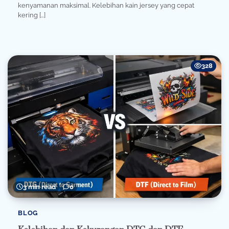
kenyamanan maksimal. Kelebihan kain jersey yang cepat
kering […]
328
3 min read
0
BLOG