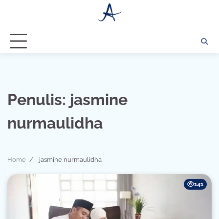
Skip
to
content
Penulis:
jasmine
nurmaulidha
Home
jasmine nurmaulidha
141