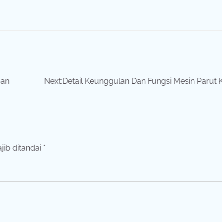
pan
Next:
Detail Keunggulan Dan Fungsi Mesin Parut 
jib ditandai
*