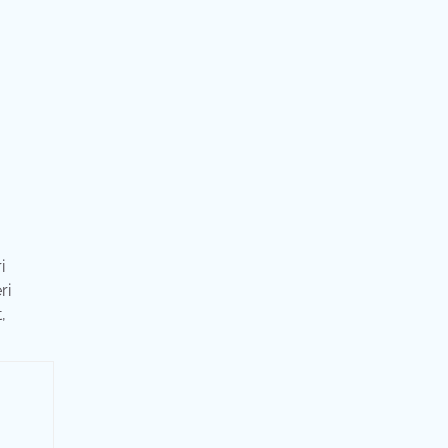
i
ri
,