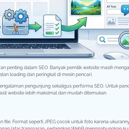
ran penting dalam SEO. Banyak pemilik website masih meng
tan loading dan peringkat di mesin pencari.
pengalaman pengunjung sekaligus performa SEO. Untuk pan
asil website lebih maksimal dan mudah ditemukan.
file. Format seperti JPEG cocok untuk foto karena ukuranny
engan latar transparan, sedangkan WebP menggabungkan kua