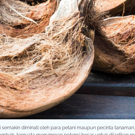
ni semakin diminati oleh para petani maupun pecinta tanaman
tambah, ternyata menyimpan potensi besar untuk dijadikan m