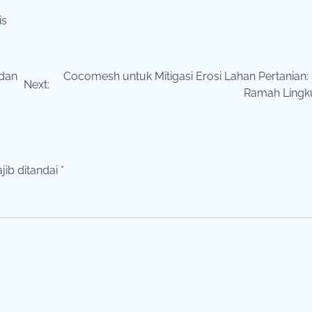
is
 dan
Cocomesh untuk Mitigasi Erosi Lahan Pertanian: 
Next:
Ramah Lingk
jib ditandai
*