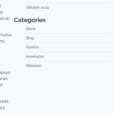
i
Oktober 2024
ai
 air,
Categories
Bisnis
 mulsa
Blog
ma.
Fashion
Kesehatan
Makanan
pepaya
uran
at
 pada
nya